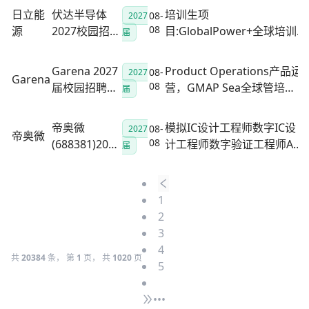
前批）活动正
日立能
伏达半导体
培训生项
08-
2027
式启动
08
源
2027校园招聘
目:GlobalPower+全球培训
届
热力开启！
生、销售培训生、工程技术
培训生、运营培训生;研究开
Garena 2027
Product Operations产品运
08-
2027
Garena
发与技术咨询类:设计研发工
08
届校园招聘正
营，GMAP Sea全球管培
届
程师(电气/机械)、项目管理&
式启动！
生，User Acquisition广告投
供应链管理工程师、销售支
放，Platform Operation平
帝奥微
模拟IC设计工程师数字IC设
08-
2027
持工程师;
帝奥微
台商务，Licensing Creative
08
(688381)2027
计工程师数字验证工程师AE
届
......
届校园招聘正
应用工程师ATE量产测试工程
式启动！
师版图设计工程师设计环境
支持工程师项目管理工程师
1
高速信号建模工程师销售工
2
程师现场应用工程师系统开
3
发工程师
4
共
20384
条， 第
1
页， 共
1020
页
5
•••