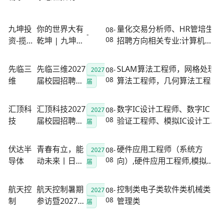
社
习生
交付质量工程师,失效分析工
程师,......
九坤投
你的世界大有
量化交易分析师、HR管培生-
08-
-
08
资-揽月
乾坤 | 九坤投
招聘方向相关专业:计算机、
计划
资专项英才计
数学、物理、金融工程、金
划——"揽月
融科技、专业不限
先临三
先临三维2027
SLAM算法工程师，网格处理
08-
2027
计划"校园招
08
维
届校园招聘提
算法工程师，几何算法工程
届
聘正式启动！
前批正式启
师，三维重建算法工程师
动！
（结构光方向），三维重建
汇顶科
汇顶科技2027
数字IC设计工程师、数字IC
08-
2027
算法工程师（3DGS方向），
08
技
届校园招聘正
验证工程师、模拟IC设计工
届
深度学习算法工程师，AI-3D
式启动！
程师、芯片系统工程师、数
生成算法工程师，储备架构
字后端设计工程师、嵌入式
伏达半
青春有立，能
硬件应用工程师（系统方
08-
2027
师，储备研发经理，C......
软件工程师、系统软件工程
08
导体
动未来丨日立
向）,硬件应用工程师,模拟设
届
师、软件开发工程师(IT系
能源2027届校
计工程师,验证平台工程师,销
统)、图像算法工程师、安全
园招聘正式启
售工程师,芯片测试开发工程
航天控
航天控制暑期
控制类电子类软件类机械类
08-
2027
算法工程师、硬件工程师......
动
师、集成电路、微电子、电
08
制
参访暨2027届
管理类
届
力电子、电气工程、自动化
校园招聘（提