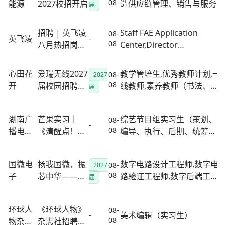
08
能源
2027校招开启
造供应链管理、销售与服务
届
市场营销
招聘 | 英飞凌
Staff FAE Application
08-
英飞凌
-
08
八月热招岗位
Center,Director
（含国际管培
Partnership and
生校招）
Ecosystem
心田花
爱瑞无线2027
教学管培生,优秀教师计划,一
08-
2027
Management,International
08
开
届校园招聘正
线教师,素养教师（书法、研
届
Graduate Pr......
式启动！
学、美术）,1对1兼职教师,教
研员,教研实习生,高级课程顾
湖南广
芒果实习｜
综艺节目组实习生（策划、
08-
问,市场专员,线上增长专员
-
08
播电视
《清醒点！姐
编导、执行、后期、统筹
台
妹》实习生招
等）
募令
国微电
扬我国微，振
数字电路设计工程师,数字电
08-
2027
08
子
芯中华——深
路验证工程师,数字后端工程
届
圳市国微电子
师,模拟电路工程师,ESD/PV
有限公司2027
设计工程师,版图设计工程师,
环球人
《环球人物》
08-
届校园招聘正
算法工程师,软件工程师,测试
美术编辑（实习生）
-
08
物杂志
杂志社招聘实
式启动
开发工程师,封装设计工程师,