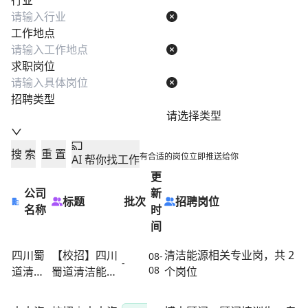
行业
工作地点
求职岗位
招聘类型
请选择类型
搜 索
重 置
有合适的岗位立即推送给你
AI 帮你找工作
更
公司
新
标题
批次
招聘岗位
名称
时
间
四川蜀
【校招】四川
清洁能源相关专业岗，共 2
08-
-
08
道清洁
蜀道清洁能源
个岗位
能源集
集团有限公司
团有限
所属企业正在