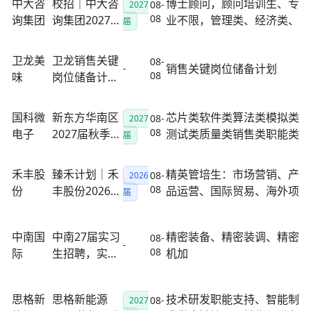
中大咨
校招｜中大咨
博士顾问，顾问培训生、专
08-
2027
公司
招聘
08
询集团
询集团2027校
业不限，管理类、经济类、
届
园招聘正式启
信息技术类、理工类等
动！
卫龙美
卫龙销售关键
08-
销售关键岗位储备计划
-
08
味
岗位储备计
划|全国启动
国科微
新东方华南区
芯片类软件类算法类模拟类
08-
2027
08
电子
2027届秋季校
测试类质量类销售类职能类
届
园招聘提前批
启动！
禾丰股
臻禾计划｜禾
精英管培生：市场营销、产
08-
2026
08
份
丰股份2026精
品运营、国际贸易、海外项
届
英管培生重磅
目负责人、产品研发、营养
招募
管理、数据挖掘、产业数字
中南国
中南27届实习
精密装备、精密装调、精密
08-
化、法务、财务、人力、采
-
08
际
生招聘，实习
机加
购、期货、环保
就业一体化培
养！
思格新
思格新能源
技术研发职能支持、智能制
08-
2027